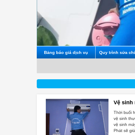
Bảng báo giá dịch vụ
Quy trình sửa ch
Vệ sinh
Thời buổi h
vệ sinh th
vệ sinh máy
Phát sẽ giú