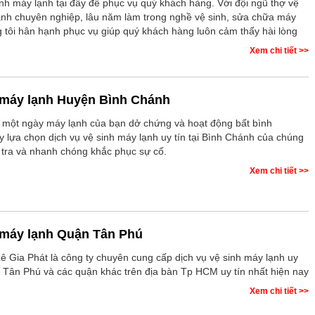
nh máy lạnh tại đây để phục vụ quý khách hàng. Với đội ngũ thợ vệ
ạnh chuyên nghiệp, lâu năm làm trong nghề vệ sinh, sửa chữa máy
g tôi hân hạnh phục vụ giúp quý khách hàng luôn cảm thấy hài lòng
Xem chi tiết >>
 máy lạnh Huyện Bình Chánh
một ngày máy lạnh của bạn dở chứng và hoạt động bất bình
y lựa chọn dịch vụ vệ sinh máy lạnh uy tín tại Bình Chánh của chúng
m tra và nhanh chóng khắc phục sự cố.
Xem chi tiết >>
 máy lạnh Quận Tân Phú
Lê Gia Phát là công ty chuyên cung cấp dịch vụ vệ sinh máy lạnh uy
ận Tân Phú và các quận khác trên địa bàn Tp HCM uy tín nhất hiện nay
Xem chi tiết >>