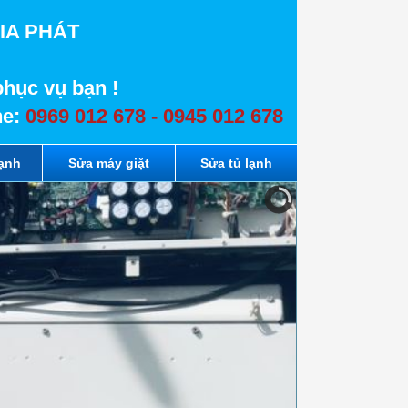
IA PHÁT
phục vụ bạn !
ne:
0969 012 678 - 0945 012 678
lạnh
Sửa máy giặt
Sửa tủ lạnh