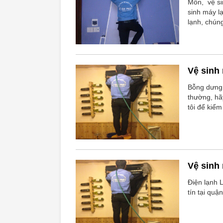
Môn, vệ si
sinh máy l
lạnh, chún
nhất.
Vệ sinh
Bỗng dưng 
thường, hã
tôi để kiể
Vệ sinh
Điện lạnh 
tín tại qu