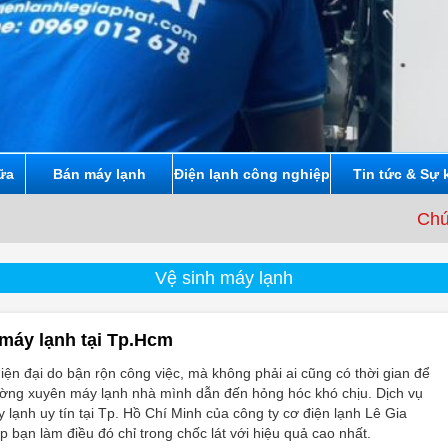
ữa
Bán máy lạnh
Điện lạnh công nghiệp
Tin tức & Sự 
Chúng tôi c
Vệ sinh máy lạnh
 máy lạnh tại Tp.Hcm
iện đại do bận rộn công việc, mà không phải ai cũng có thời gian để
ường xuyên máy lạnh nhà mình dẫn đến hỏng hóc khó chịu. Dịch vụ
 lạnh uy tín tại Tp. Hồ Chí Minh của công ty cơ điện lạnh Lê Gia
p bạn làm điều đó chỉ trong chốc lát với hiệu quả cao nhất.