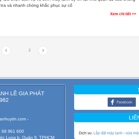
m tra và nhanh chóng khắc phục sự cố
Xem chi tiết >>
1
2
NH LÊ GIA PHÁT
 982
LIÊ
anhuytin.com -
8 68 961 600
Dịch vu:
Lắp đặt máy lạnh
-
sửa má
hước Long b, Quận 9, TPHCM