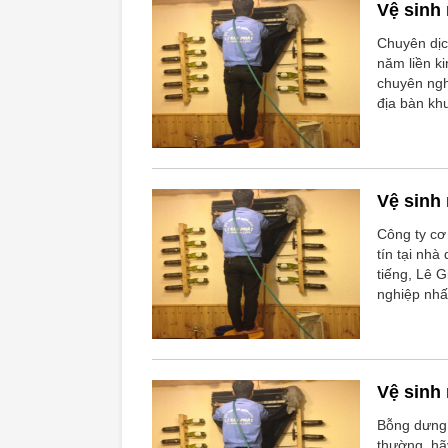
Vệ sinh
Chuyên dịc
năm liền k
chuyên ngh
địa bàn kh
Vệ sinh
Công ty cơ
tín tại nh
tiếng, Lê G
nghiệp nhấ
Vệ sinh
Bỗng dưng 
thường, hã