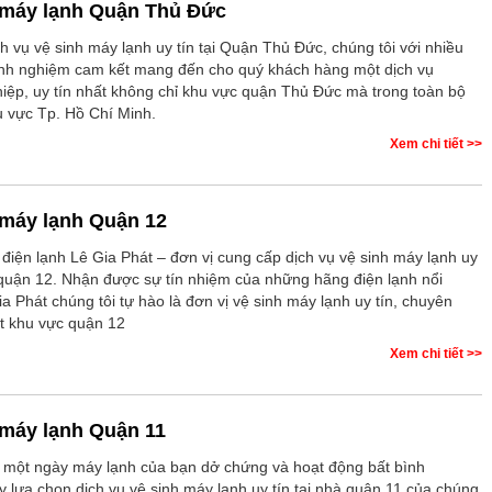
 máy lạnh Quận Thủ Đức
h vụ vệ sinh máy lạnh uy tín tại Quận Thủ Đức, chúng tôi với nhiều
inh nghiệm cam kết mang đến cho quý khách hàng một dịch vụ
iệp, uy tín nhất không chỉ khu vực quận Thủ Đức mà trong toàn bộ
u vực Tp. Hồ Chí Minh.
Xem chi tiết >>
 máy lạnh Quận 12
 điện lạnh Lê Gia Phát – đơn vị cung cấp dịch vụ vệ sinh máy lạnh uy
à quận 12. Nhận được sự tín nhiệm của những hãng điện lạnh nổi
ia Phát chúng tôi tự hào là đơn vị vệ sinh máy lạnh uy tín, chuyên
t khu vực quận 12
Xem chi tiết >>
 máy lạnh Quận 11
một ngày máy lạnh của bạn dở chứng và hoạt động bất bình
y lựa chọn dịch vụ vệ sinh máy lạnh uy tín tại nhà quận 11 của chúng