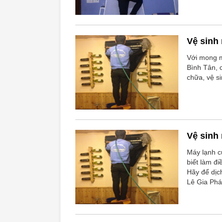
Vệ sinh
Với mong m
Bình Tân, 
chữa, vệ s
Vệ sinh
Máy lạnh c
biết làm đi
Hãy để dịc
Lê Gia Phá