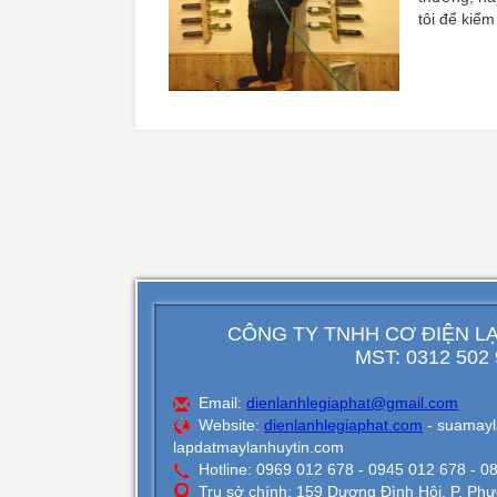
tôi để kiể
CÔNG TY TNHH CƠ ĐIỆN LẠ
MST: 0312 502
Email:
dienlanhlegiaphat@gmail.com
Website:
dienlanhlegiaphat.com
- suamayl
lapdatmaylanhuytin.com
Hotline: 0969 012 678 - 0945 012 678 - 0
Trụ sở chính: 159 Dương Đình Hội, P. P