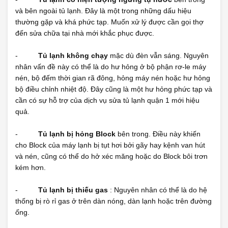
và bên ngoài tủ lạnh. Đây là một trong những dấu hiệu
thường gặp và khá phức tạp. Muốn xử lý được cần gọi thợ
đến sửa chữa tại nhà mới khắc phục được.
-
Tủ lạnh không chạy
mặc dù đèn vẫn sáng. Nguyên
nhân vấn đề này có thể là do hư hỏng ở bộ phận rơ-le máy
nén, bộ đếm thời gian rã đông, hỏng máy nén hoặc hư hỏng
bộ điều chỉnh nhiệt độ. Đây cũng là một hư hỏng phức tạp và
cần có sự hỗ trợ của dịch vụ sửa tủ lạnh quận 1 mới hiệu
quả.
-
Tủ lạnh bị hỏng Block
bên trong. Điều này khiến
cho Block của máy lạnh bị tụt hơi bởi gãy hay kệnh van hút
và nén, cũng có thể do hở xéc măng hoặc do Block bôi trơn
kém hơn.
-
Tủ lạnh bị thiếu gas
: Nguyên nhân có thể là do hệ
thống bị rò rỉ gas ở trên dàn nóng, dàn lạnh hoặc trên đường
ống.