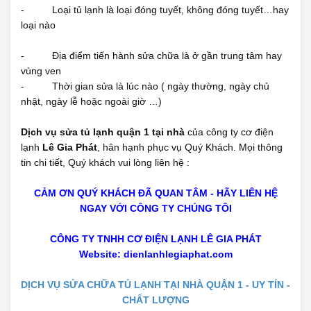
- Loại tủ lạnh là loại đóng tuyết, không đóng tuyết…hay
loại nào
- Địa điểm tiến hành sửa chữa là ở gần trung tâm hay
vùng ven
- Thời gian sửa là lúc nào ( ngày thường, ngày chủ
nhật, ngày lễ hoặc ngoài giờ …)
Dịch vụ sửa tủ lạnh quận 1 tại nhà
của công ty cơ điện
lạnh
Lê Gia Phát
, hân hạnh phục vụ Quý Khách. Mọi thông
tin chi tiết, Quý khách vui lòng liên hệ :
CẢM ƠN QUÝ KHÁCH ĐÃ QUAN TÂM - HÃY LIÊN HỆ
NGAY VỚI CÔNG TY CHÚNG TÔI
CÔNG TY TNHH CƠ ĐIỆN LẠNH LÊ GIA PHÁT
Website:
dienlanhlegiaphat.com
DỊCH VỤ SỬA CHỮA TỦ LẠNH TẠI NHÀ QUẬN 1 - UY TÍN -
CHẤT LƯỢNG