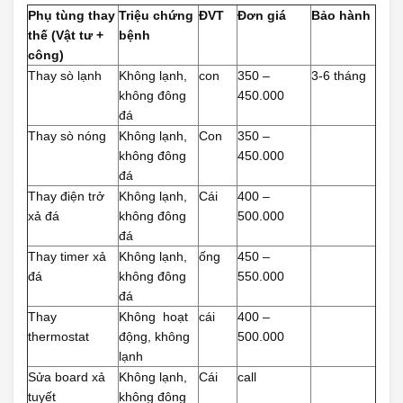
Phụ tùng thay
Triệu chứng
ĐVT
Đơn giá
Bảo hành
thế (Vật tư +
bệnh
công)
Thay sò lạnh
Không lạnh,
con
350 –
3-6 tháng
không đông
450.000
đá
Thay sò nóng
Không lạnh,
Con
350 –
không đông
450.000
đá
Thay điện trở
Không lạnh,
Cái
400 –
xả đá
không đông
500.000
đá
Thay timer xả
Không lạnh,
ống
450 –
đá
không đông
550.000
đá
Thay
Không hoạt
cái
400 –
thermostat
động, không
500.000
lạnh
Sửa board xả
Không lạnh,
Cái
call
tuyết
không đông