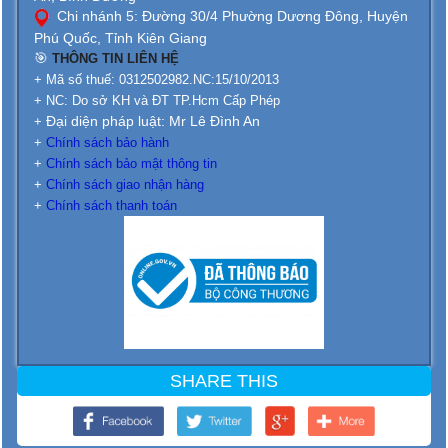
Chi nhánh 5: Đường 30/4 Phường Dương Đông, Huyện
Phú Quốc, Tỉnh Kiên Giang
🎯
THÔNG TIN LIÊN HỆ
+ Mã số thuế: 0312502982.NC:15/10/2013
+ NC: Do sở KH và ĐT TP.Hcm Cấp Phép
Đại diện pháp luật: Mr Lê Đình An
+
+
Chính sách bảo hành
+
Chính sách bảo mật thông tin
+
Chính sách giao nhận hàng
+
Chính sách thanh toán
SHARE THIS