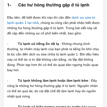
1-
Các hư hỏng thường gặp ở tủ lạnh
Đầu tiên, để biết được khi nào thì cần đến
dịch vụ sửa tủ
lạnh quận 1 tại nhà
, chúng ta cũng cần phải nhận biết được
những hư hỏng thường gặp ở tủ lạnh. Trong bài viết này sẽ
đề cập đến những sự cố phổ biến nhất, bao gồm
-
Tủ lạnh có tiếng ồn rất lạ
: Không nhưng bình
thường, tự nhiên máy lạnh của bạn phát ra tiếng ồn khó chịu
là lúc cần đến dịch vụ sửa chữa tủ lạnh quận 1. Bởi dấu hiệu
này có thể do vị trí đặt không cân bằng, và lắp đặt không
đúng. Phức tạp hơn thì có thể do quạt dàn ngưng hoặc quạt
bay hơi.
-
Tủ lạnh không làm lạnh hoặc làm lạnh kém
: Đây
cũng là những hư hỏng thường gặp ở tủ lạnh. Nguyên nhân
có thể do quá tải, do cài đặt chế độ làm lạnh hay do nguồn
nhiệt quá nóng.
-
Tủ lạnh có hiện tượng ngưng tụ nước
bên trong