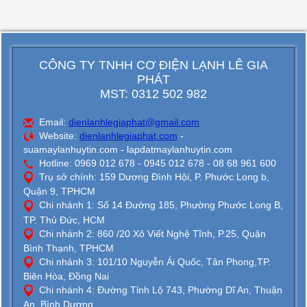
CÔNG TY TNHH CƠ ĐIỆN LẠNH LÊ GIA
PHÁT
MST: 0312 502 982
Email:
dienlanhlegiaphat@gmail.com
Website:
dienlanhlegiaphat.com
-
suamaylanhuytin.com - lapdatmaylanhuytin.com
Hotline: 0969 012 678 - 0945 012 678 - 08 68 961 600
Trụ sở chính: 159 Dương Đình Hội, P. Phước Long b,
Quận 9, TPHCM
Chi nhánh 1: Số 14 Đường 185, Phường Phước Long B,
TP. Thủ Đức, HCM
Chi nhánh 2: 860 /20 Xô Viết Nghệ Tĩnh, P.25, Quận
Bình Thạnh, TPHCM
Chi nhánh 3: 101/10 Nguyễn Ái Quốc, Tân Phong,TP.
Biên Hòa, Đồng Nai
Chi nhánh 4: Đường Tỉnh Lộ 743, Phường Dĩ An, Thuận
An, Bình Dương