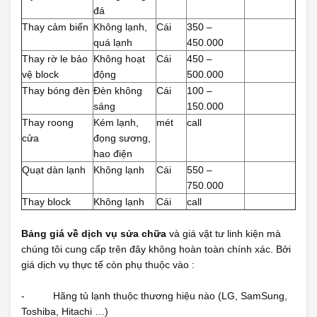
đá
Thay cảm biến
Không lạnh,
Cái
350 –
quá lạnh
450.000
Thay rờ le bảo
Không hoạt
Cái
450 –
vệ block
động
500.000
Thay bóng đèn
Đèn không
Cái
100 –
sáng
150.000
Thay roong
Kém lạnh,
mét
call
cửa
đọng sương,
hao điện
Quạt dàn lạnh
Không lạnh
Cái
550 –
750.000
Thay block
Không lạnh
Cái
call
Bảng giá về dịch vụ sửa chữa
và giá vật tư linh kiện mà
chúng tôi cung cấp trên đây không hoàn toàn chính xác. Bởi
giá dịch vụ thực tế còn phụ thuộc vào :
- Hãng tủ lạnh thuộc thương hiệu nào (LG, SamSung,
Toshiba, Hitachi …)