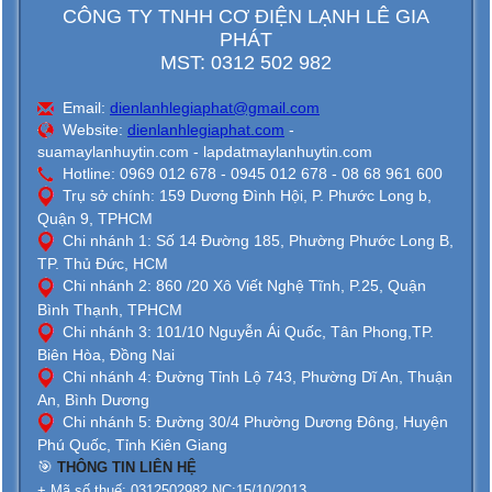
CÔNG TY TNHH CƠ ĐIỆN LẠNH LÊ GIA
PHÁT
MST: 0312 502 982
Email:
dienlanhlegiaphat@gmail.com
Website:
dienlanhlegiaphat.com
-
suamaylanhuytin.com - lapdatmaylanhuytin.com
Hotline: 0969 012 678 - 0945 012 678 - 08 68 961 600
Trụ sở chính: 159 Dương Đình Hội, P. Phước Long b,
Quận 9, TPHCM
Chi nhánh 1: Số 14 Đường 185, Phường Phước Long B,
TP. Thủ Đức, HCM
Chi nhánh 2: 860 /20 Xô Viết Nghệ Tĩnh, P.25, Quận
Bình Thạnh, TPHCM
Chi nhánh 3: 101/10 Nguyễn Ái Quốc, Tân Phong,TP.
Biên Hòa, Đồng Nai
Chi nhánh 4: Đường Tỉnh Lộ 743, Phường Dĩ An, Thuận
An, Bình Dương
Chi nhánh 5: Đường 30/4 Phường Dương Đông, Huyện
Phú Quốc, Tỉnh Kiên Giang
🎯
THÔNG TIN LIÊN HỆ
+ Mã số thuế: 0312502982.NC:15/10/2013