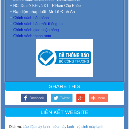
+ NC: Do sở KH và ĐT TP.Hcm Cấp Phép
Đại diện pháp luật: Mr Lê Đình An
+
+
Chính sách bảo hành
+
Chính sách bảo mật thông tin
+
Chính sách giao nhận hàng
+
Chính sách thanh toán
SHARE THIS
LIÊN KẾT WEBSITE
Dịch vu:
Lắp đặt máy lạnh
-
sửa máy lạnh
-
vệ sinh máy lạnh