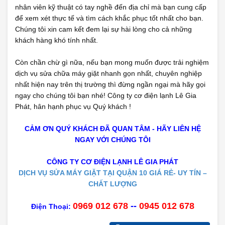
nhân viên kỹ thuật có tay nghề đến địa chỉ mà bạn cung cấp
để xem xét thực tế và tìm cách khắc phục tốt nhất cho bạn.
Chúng tôi xin cam kết đem lại sự hài lòng cho cả những
khách hàng khó tính nhất.
Còn chần chừ gì nữa, nếu bạn mong muốn được trải nghiệm
dịch vụ sửa chữa máy giặt nhanh gọn nhất, chuyên nghiệp
nhất hiện nay trên thị trường thì đừng ngần ngại mà hãy gọi
ngay cho chúng tôi bạn nhé! Công ty cơ điện lạnh Lê Gia
Phát, hân hạnh phục vụ Quý khách !
CẢM ƠN QUÝ KHÁCH ĐÃ QUAN TÂM - HÃY LIÊN HỆ
NGAY VỚI CHÚNG TÔI
CÔNG TY CƠ ĐIỆN LẠNH LÊ GIA PHÁT
DỊCH VỤ SỬA MÁY GIẶT TẠI QUẬN 10 GIÁ RẺ- UY TÍN –
CHẤT LƯỢNG
0969 012 678
--
0945 012 678
Điện Thoại: