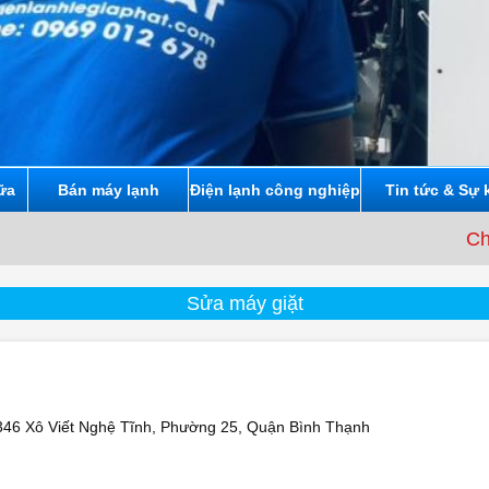
ữa
Bán máy lạnh
Điện lạnh công nghiệp
Tin tức & Sự 
Chúng tôi cam
Sửa máy giặt
346 Xô Viết Nghệ Tĩnh, Phường 25, Quận Bình Thạnh