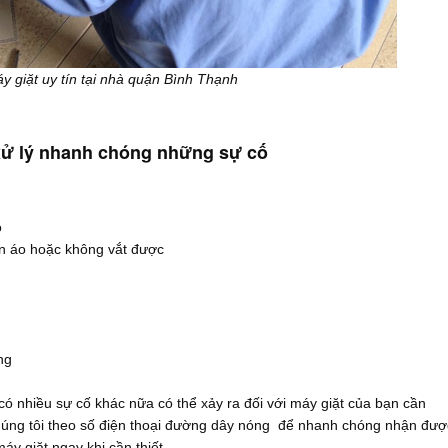
y giặt uy tín tại nhà quận Bình Thạnh
à xử lý nhanh chóng những sự cố
o
 áo hoặc không vắt được
g
ng
có nhiều sự cố khác nữa có thể xảy ra đối với máy giặt của bạn cần
chúng tôi theo số điện thoại đường dây nóng để nhanh chóng nhận đượ
áy giặt ngay khi cần thiết.