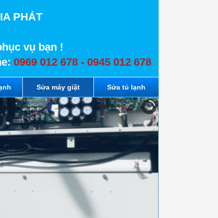
IA PHÁT
phục vụ bạn !
ne:
0969 012 678 - 0945 012 678
lạnh
Sửa máy giặt
Sửa tủ lạnh