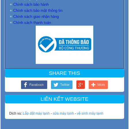
+
Chính sách bảo hành
+
Chính sách bảo mật thông tin
+
Chính sách giao nhận hàng
+
Chính sách thanh toán
SHARE THIS
LIÊN KẾT WEBSITE
Dịch vu:
Lắp đặt máy lạnh
-
sửa máy lạnh
-
vệ sinh máy lạnh