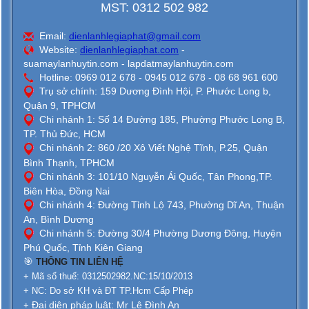
MST: 0312 502 982
Email:
dienlanhlegiaphat@gmail.com
Website:
dienlanhlegiaphat.com
-
suamaylanhuytin.com - lapdatmaylanhuytin.com
Hotline: 0969 012 678 - 0945 012 678 - 08 68 961 600
Trụ sở chính: 159 Dương Đình Hội, P. Phước Long b,
Quận 9, TPHCM
Chi nhánh 1: Số 14 Đường 185, Phường Phước Long B,
TP. Thủ Đức, HCM
Chi nhánh 2: 860 /20 Xô Viết Nghệ Tĩnh, P.25, Quận
Bình Thạnh, TPHCM
Chi nhánh 3: 101/10 Nguyễn Ái Quốc, Tân Phong,TP.
Biên Hòa, Đồng Nai
Chi nhánh 4: Đường Tỉnh Lộ 743, Phường Dĩ An, Thuận
An, Bình Dương
Chi nhánh 5: Đường 30/4 Phường Dương Đông, Huyện
Phú Quốc, Tỉnh Kiên Giang
🎯
THÔNG TIN LIÊN HỆ
+ Mã số thuế: 0312502982.NC:15/10/2013
+ NC: Do sở KH và ĐT TP.Hcm Cấp Phép
Đại diện pháp luật: Mr Lê Đình An
+