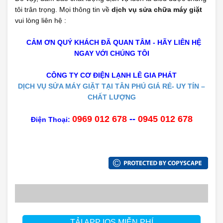
tôi trân trọng. Mọi thông tin về
dịch vụ sửa chữa máy giặt
vui lòng liên hệ :
CẢM ƠN QUÝ KHÁCH ĐÃ QUAN TÂM - HÃY LIÊN HỆ
NGAY VỚI CHÚNG TÔI
CÔNG TY CƠ ĐIỆN LẠNH
LÊ
GIA PHÁT
DỊCH VỤ
SỬA
MÁY
GIẶT
TẠI TÂN PHÚ GIÁ RẺ- UY TÍN –
CHẤT LƯỢNG
0969 012 678
--
0945 012 678
Điện Thoại:
TẢI APP IOS MIỄN PHÍ