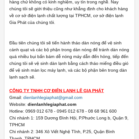
hàng chứ không có kinh nghiệm, uy tín trong nghề. Nay
chúng tôi sẽ giới thiệu cũng như khẳng định cho khách hàng
về cơ sở điện lạnh chất lượng tại TPHCM, cơ sở điện lạnh
Gia Phát của chúng tôi.
Đầu tiên chúng tôi sẽ tiến hành tháo dàn nóng để vệ sinh
cánh quạt và các bộ phận trong dàn nóng để tránh dàn nóng
quá nhiều bụi bẩn bám dễ nóng máy dẫn đến hỏng, tiếp đến
chúng tôi sẽ vệ sinh dàn lạnh bằng cách tháo miếng điều gió
để vệ sinh màn lọc máy lạnh, và các bộ phận bên trong dàn
lạnh sạch sẽ.
CÔNG TY TNHH CƠ ĐIỆN LẠNH LÊ GIA PHÁT
Gmail:
dienlanhlegiaphat@gmail.com
Website:
dienlanhlegiaphat.com
Hotline: 0969 012 678 - 0945 012 678 - 08 68 961 600
Chi nhánh 1: 159 Dương Đình Hội, P.Phước Long b, Quận 9,
TPHCM
Chi nhánh 2: 346 Xô Viết Nghệ Tĩnh, P.25, Quận Bình
Thạnh, TPHCM