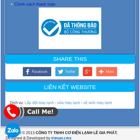
+
Chính sách thanh toán
SHARE THIS
LIÊN KẾT WEBSITE
Dịch vu:
Lắp đặt máy lạnh
-
sửa máy lạnh
-
vệ sinh máy lạnh
Copyright © 2013
CÔNG TY TNHH CƠ ĐIỆN LẠNH LÊ GIA PHÁT.
.Designed & Developed by
trieuat.cms