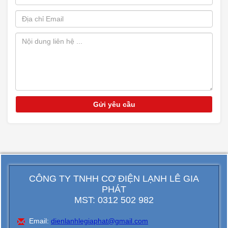
CÔNG TY TNHH CƠ ĐIỆN LẠNH LÊ GIA
PHÁT
MST: 0312 502 982
Email:
dienlanhlegiaphat@gmail.com