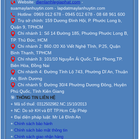
Website:
dienlanhlegiaphat.com
-
suamaylanhuytin.com - lapdatmaylanhuytin.com
Hotline: 0969 012 678 - 0945 012 678 - 08 68 961 600
Trụ sở chính: 159 Dương Đình Hội, P. Phước Long b,
Quận 9, TPHCM
Chi nhánh 1: Số 14 Đường 185, Phường Phước Long B,
TP. Thủ Đức, HCM
Chi nhánh 2: 860 /20 Xô Viết Nghệ Tĩnh, P.25, Quận
Bình Thạnh, TPHCM
Chi nhánh 3: 101/10 Nguyễn Ái Quốc, Tân Phong,TP.
Biên Hòa, Đồng Nai
Chi nhánh 4: Đường Tỉnh Lộ 743, Phường Dĩ An, Thuận
An, Bình Dương
Chi nhánh 5: Đường 30/4 Phường Dương Đông, Huyện
Phú Quốc, Tỉnh Kiên Giang
🎯
THÔNG TIN LIÊN HỆ
+ Mã số thuế: 0312502982.NC:15/10/2013
+ NC: Do sở KH và ĐT TP.Hcm Cấp Phép
Đại diện pháp luật: Mr Lê Đình An
+
+
Chính sách bảo hành
+
Chính sách bảo mật thông tin
+
Chính sách giao nhận hàng